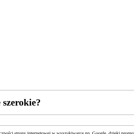
 szerokie?
czności strony internetowej w wyszukiwarce np. Google, dzięki promowa