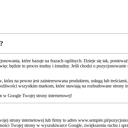
?
nowania, które bazuje na frazach ogólnych. Dzieje się tak, ponieważ 
ięc będzie to proces trudny i żmudny. Jeśli chodzi o pozycjonowanie s
, która na pewno jest zainteresowana produktem, usługą lub treściami
e możliwości wszystkim markom, które stawiają na rozbudowane strony i
on w Google Twojej strony internetowej!
ojej strony internetowej lub firmy to adres www.sempire.pl/pozycjono
ności Twojej strony w wyszukiwarce Google, zwiększeniu ruchu i sprz